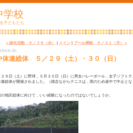
皆中学校
る子どもたち
« 緑化活動 ５／２６（水）
|
メイン
|
プール掃除 ５／３１（月） »
5月31日 (月)
中体連総体 ５／２９（土）・３０（日）
２９日（土）に野球，５月３０日（日）に男女バレーボール，女子ソフトテ
体連総体が開催されました。（残念ながらテニスは，雨のため途中で中止とな
）
の地区総体に向けて，いい経験になったのではないでしょうか。