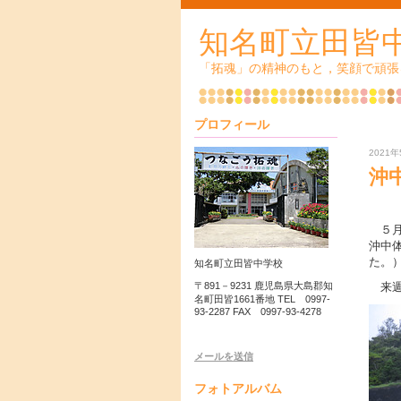
知名町立田
「拓魂」の精神のもと，笑顔で頑張
プロフィール
2021年
沖
５月
沖中
た。
知名町立田皆中学校
来週
〒891－9231 鹿児島県大島郡知
名町田皆1661番地 TEL 0997-
93-2287 FAX 0997-93-4278
メールを送信
フォトアルバム