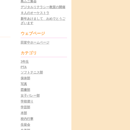
島ムニ集会
デジタルリテラシー教室の開催
８人のオーケストラ
新年あけまして おめでとうご
ざいます
ウェブページ
田皆中ホームページ
カテゴリ
3年生
PTA
ソフトテニス部
保体部
写真
図書部
女子バレー部
学校便り
学芸部
本部
校内行事
生徒会