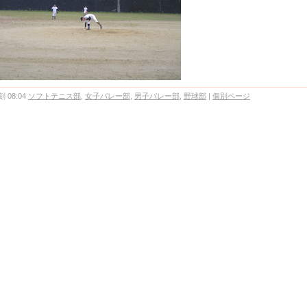
 08:04
ソフトテニス部
,
女子バレー部
,
男子バレー部
,
野球部
|
個別ページ