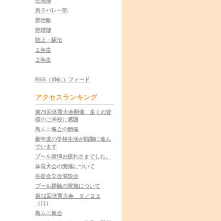
生美部
男子バレー部
部活動
野球部
陸上・駅伝
１年生
２年生
RSS（XML）フィード
アクセスランキング
第79回体育大会開催 多くの皆
様のご来校に感謝
島ムニ集会の開催
新年度の学校生活が順調に進ん
でいます
プール清掃お疲れさまでした。
体育大会の開催について
生徒会立会演説会
プール掃除の実施について
第72回体育大会 ９／２３
（日）
島ムニ集会