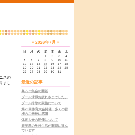
«
»
2026年7月
日
月
火
水
木
金
土
1
2
3
4
5
6
7
8
9
10
11
12
13
14
15
16
17
18
19
20
21
22
23
24
25
26
27
28
29
30
31
ニスの
最近の記事
りまし
島ムニ集会の開催
プール清掃お疲れさまでした。
プール掃除の実施について
第79回体育大会開催 多くの皆
様のご来校に感謝
体育大会の開催について
新年度の学校生活が順調に進ん
でいます